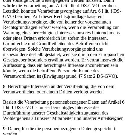
oder sonstige Dritte weitergegeben werden müssten. Dann
würde die Verarbeitung auf Art. 6 I lit. d DS-GVO beruhen.
Letztlich könnten Verarbeitungsvorgänge auf Art. 6 I lit. f DS-
GVO beruhen. Auf dieser Rechtsgrundlage basieren
Verarbeitungsvorgänge, die von keiner der vorgenannten
Rechtsgrundlagen erfasst werden, wenn die Verarbeitung zur
Wahrung eines berechtigten Interesses unseres Unternehmens
oder eines Dritten erforderlich ist, sofern die Interessen,
Grundrechte und Grundfreiheiten des Betroffenen nicht
überwiegen. Solche Verarbeitungsvorgänge sind uns
insbesondere deshalb gestattet, weil sie durch den Europäischen
Gesetzgeber besonders erwähnt wurden. Er vertrat insoweit die
Auffassung, dass ein berechtigtes Interesse anzunehmen sein
könnte, wenn die betroffene Person ein Kunde des
Verantwortlichen ist (Erwägungsgrund 47 Satz 2 DS-GVO).
8. Berechtigte Interessen an der Verarbeitung, die von dem
Verantwortlichen oder einem Dritten verfolgt werden
Basiert die Verarbeitung personenbezogener Daten auf Artikel 6
I lit. f DS-GVO ist unser berechtigtes Interesse die
Durchführung unserer Geschäftstätigkeit zugunsten des
Wohlergehens all unserer Mitarbeiter und unserer Anteilseigner.
9. Dauer, für die die personenbezogenen Daten gespeichert
werden